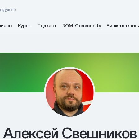
родукте
риалы
Курсы
Подкаст
ROMI Community
Биржа ваканс
Алексей Свешников