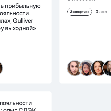
ть прибыльную
ояльности.
Экспертиза
3 июня
а», Gulliver
ру выходной»
лояльности
: опыт СДЭК,