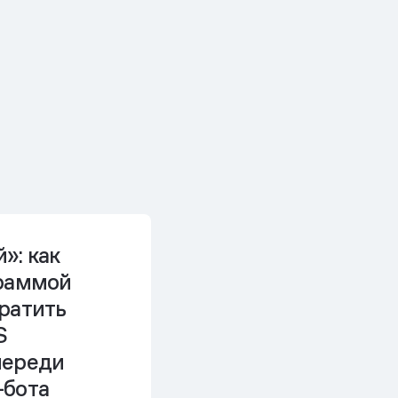
»: как
граммой
ратить
S
череди
-бота