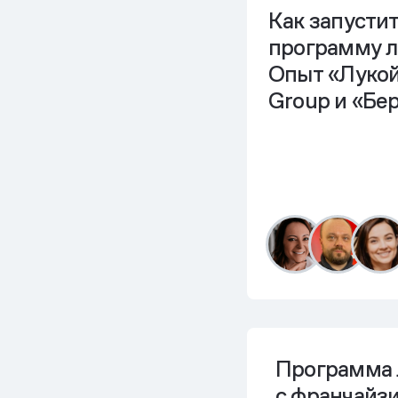
Как запусти
программу л
Опыт «Лукойл
Group и «Бе
Программа 
с франчайзи