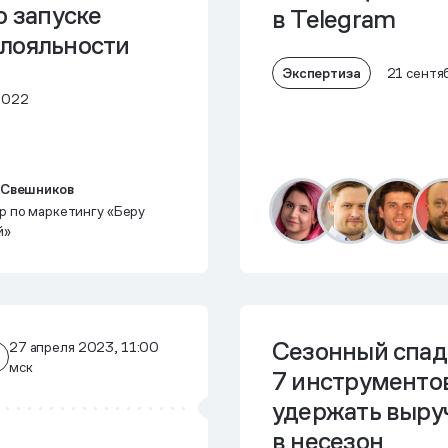
о запуске
в Telegram
лояльности
Экспертиза
21 сентя
2022
 Свешников
р по маркетингу «Беру
й»
Сезонный спад
27 апреля 2023, 11:00
мск
7 инструментов
удержать выру
в несезон