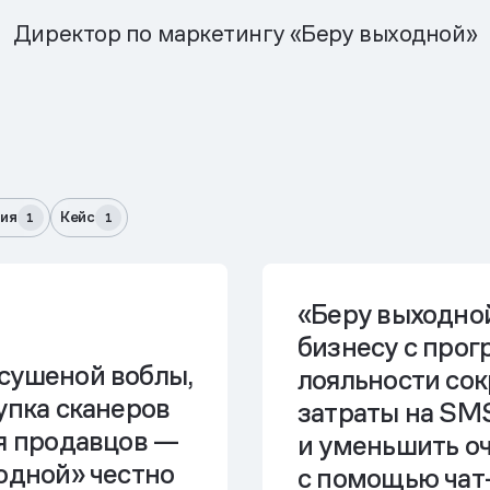
Директор по маркетингу «Беру выходной»
ия
Кейс
1
1
«Беру выходной
бизнесу с про
сушеной воблы,
лояльности сок
упка сканеров
затраты на SM
ля продавцов —
и уменьшить о
одной» честно
с помощью чат