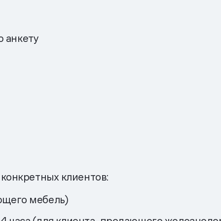
ю анкету
 конкретных клиентов:
ющего мебель)
24 часа (для клиента, продающего железнод