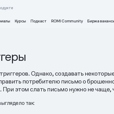
родукте
риалы
Курсы
Подкаст
ROMI Community
Биржа ваканс
ггеры
 триггеров. Однако, создавать некотор
править потребителю письмо о брошенной
. При этом слать письмо нужно не чаще, 
ыглядело так: