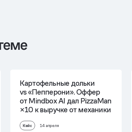
теме
Картофельные дольки
vs «Пепперони». Оффер
от Mindbox AI дал PizzaMan
×10 к выручке от механики
Кейс
14 апреля