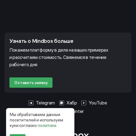
Узнать о Mindbox больше
Покажем платформу в деле на ваших примерах
и рассчитаем стоимость. Свяжемся в течение
рабочего дня
Оставить заявку
Telegram
Хабр
YouTube
HeadHunter
Мы обрабатываем данные
посетителей и используем
куки согласно
политике