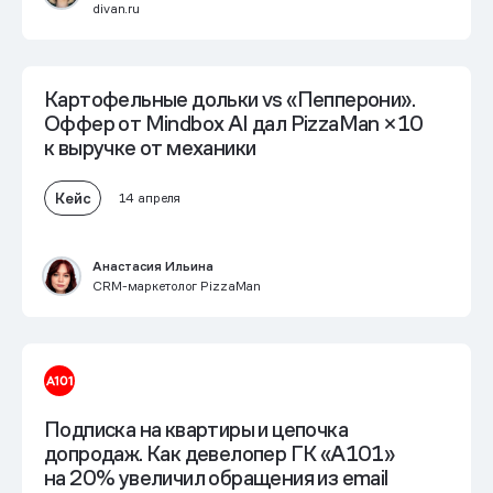
divan.ru
Картофельные дольки vs «Пепперони».
Оффер от Mindbox AI дал PizzaMan
×10
к выручке от механики
Кейс
14 апреля
Анастасия Ильина
CRM-маркетолог PizzaMan
Подписка на квартиры и цепочка
допродаж. Как девелопер ГК «А101»
на 20% увеличил обращения из email