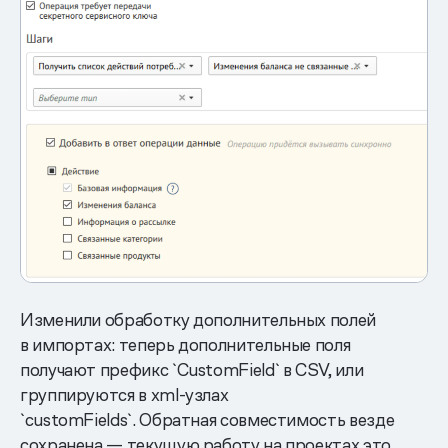
Изменили обработку дополнительных полей
в импортах: теперь дополнительные поля
получают префикс `CustomField` в CSV, или
группируются в xml-узлах
`customFields`. Обратная совместимость везде
сохранена — текущую работу на проектах это