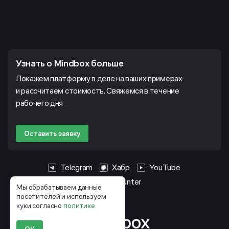
Узнать о Mindbox больше
Покажем платформу в деле на ваших примерах
и рассчитаем стоимость. Свяжемся в течение
рабочего дня
Оставить заявку
Telegram
Хабр
YouTube
HeadHunter
Мы обрабатываем данные
посетителей и используем
куки согласно
политике