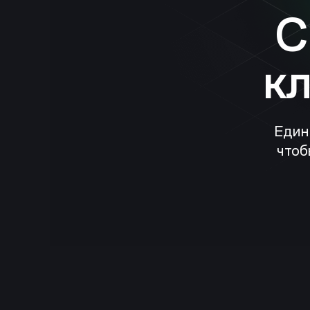
C
к
Един
чтоб