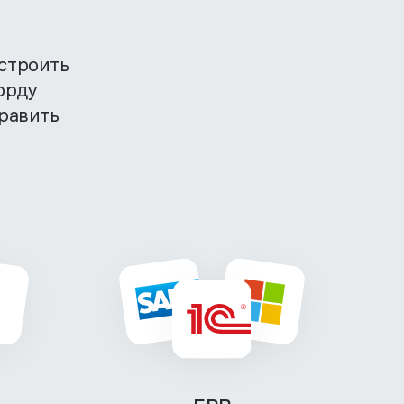
строить
орду
равить