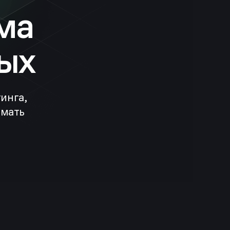
ма
ых
инга,
имать