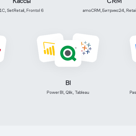
Кассы
CRM
1C, SetRetail, Frontol 6
amoCRM, Битрикс24, Reta
BI
S
Power BI, Qlik, Tableau
Pas