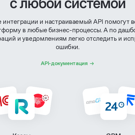
с любой системой
е интеграции и настраиваемый API помогут в
тформу в любые бизнес-процессы. А по дашб
раций и уведомлениям легко отследить и исп
ошибки.
API-документация