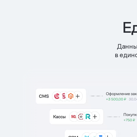
Е
Данные
в един