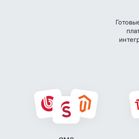
Готовы
пла
интег