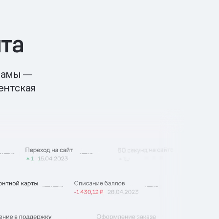
та
кламы —
ентская