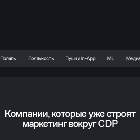
Попапы
Лояльность
Пуши и In-App
ML
Меди
Компании, которые уже строят
маркетинг вокруг CDP