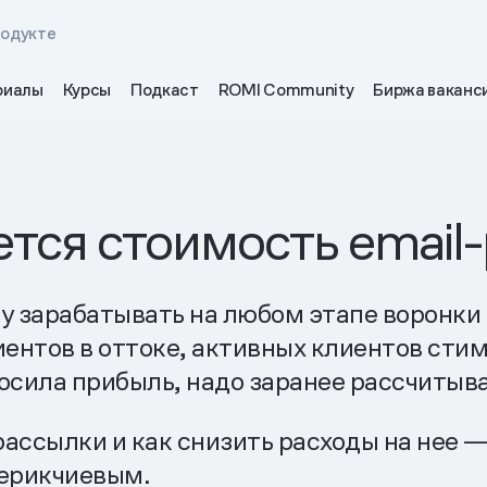
родукте
риалы
Курсы
Подкаст
ROMI Community
Биржа ваканс
ется стоимость email
у зарабатывать на любом этапе воронки
иентов в оттоке, активных клиентов сти
осила прибыль, надо заранее рассчитыва
рассылки и как снизить расходы на нее 
Черикчиевым.