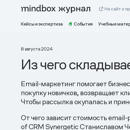
На сайт о п
Кейсы и экспертиза
События
Учебные мате
8 августа 2024
Из чего складыва
Email-маркетинг помогает бизнес
покупку новичков, возвращает кл
Чтобы рассылка окупалась и прин
От чего зависит стоимость email-
of CRM Synergetic Станиславом 