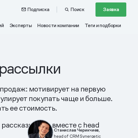
Подписка
Поиск
Заявка
ий
Эксперты
Новости компании
Теги и подборки
-рассылки
 продаж: мотивирует на первую
мулирует покупать чаще и больше.
ть ее стоимость.
— рассказываем вместе с head
Станислав Черикчиев,
head of CRM Synergetic