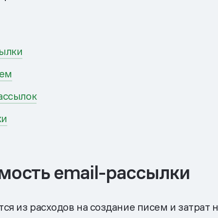
сылки
сем
рассылок
ки
имость email-рассылки
ся из расходов на создание писем и затрат н