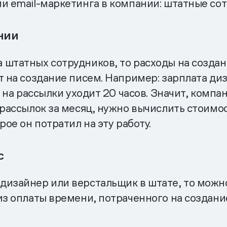
и email-маркетинга в компании: штатные со
нии
 штатных сотрудников, то расходы на созда
т на создание писем. Например: зарплата ди
х на рассылки уходит 20 часов. Значит, компа
 рассылок за месяц, нужно вычислить стоимо
рое он потратил на эту работу.
с
изайнер или верстальщик в штате, то можно 
 из оплаты времени, потраченного на создан