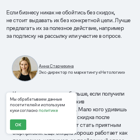
Если бизнесу никак не обойтись без скидок,
не стоит выдавать их без конкретной цели. Лучше
предлагать их за полезное действие, например
за подписку на рассылку или участие в опросе.
Анна Старчихина
Экс-директор по маркетингу «Нетологии»
Клиенты ценят скидку больше, если получили
Мы обрабатываем данные
ее не просто так, а приложив
посетителей и используем
соответствующие усилия. Мало кого удивишь
куки согласно
политике
дисконтом на сайте, зато скидка после
прохождения курса может стать приятным
ОК
сюрпризом. Еще скидка хорошо работает как