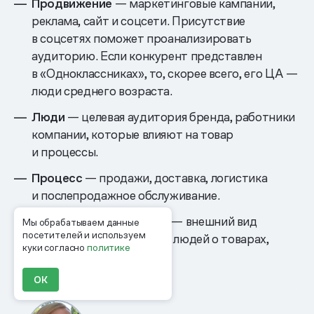
Продвижение
— маркетинговые кампании,
реклама, сайт и соцсети. Присутствие
в соцсетях поможет проанализировать
аудиторию. Если конкурент представлен
в «Одноклассниках», то, скорее всего, его ЦА —
люди среднего возраста.
Люди
— целевая аудитория бренда, работники
компании, которые влияют на товар
и процессы.
Процесс
— продажи, доставка, логистика
и послепродажное обслуживание.
Физическое окружение
— внешний вид
Мы обрабатываем данные
посетителей и используем
магазина, мнения других людей о товарах,
куки согласно
политике
внешний вид сайта.
ОК