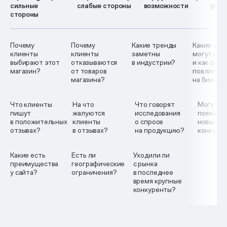
сильные
слабые стороны
возможности
угро
стороны
Почему
Почему
Какие тренды
Какие зак
клиенты
клиенты
заметны
могут при
выбирают этот
отказываются
в индустрии?
и как они 
магазин?
от товаров
повлиять
магазина?
на бизнес
Что клиенты
На что
Что говорят
Могут л
пишут
жалуются
исследования
появить
в положительных
клиенты
о спросе
новые с
отзывах?
в отзывах?
на продукцию?
конкуре
Какие есть
Есть ли
Уходили ли
преимущества
географические
с рынка
у сайта?
ограничения?
в последнее
время крупные
конкуренты?