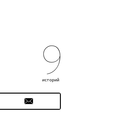
9
историй