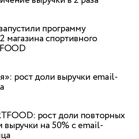
ичение выручки в 2 раза
 запустили программу
22 магазина спортивного
TFOOD
»: рост доли выручки email-
за
RTFOOD: рост доли повторных
 выручки на 50% с email-
яца