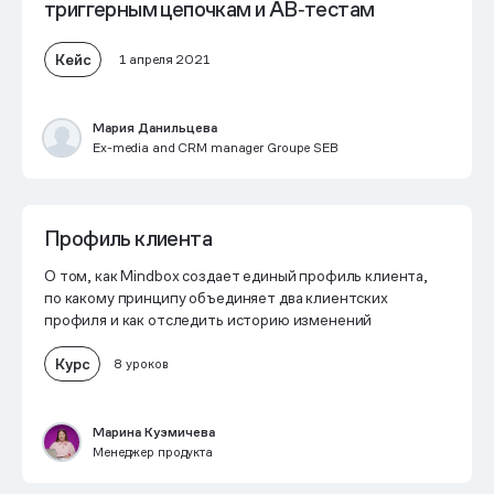
триггерным цепочкам и AB‑тестам
Кейс
1 апреля 2021
Мария Данильцева
Ex-media and CRM manager Groupe SEB
Профиль клиента
О том, как Mindbox создает единый профиль клиента,
по какому принципу объединяет два клиентских
профиля и как отследить историю изменений
Курс
8 уроков
Марина Кузмичева
Менеджер продукта