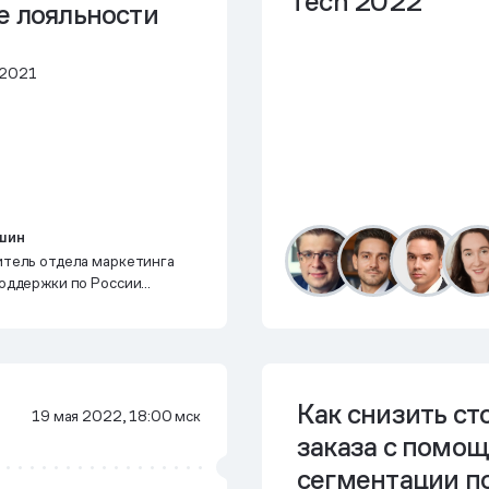
Tech 2022
е лояльности
 2021
шин
итель отдела маркетинга
оддержки по России
м СНГ Bausch + Lomb Vision
rnational, Bausch Health
Как снизить ст
19 мая 2022, 18:00 мск
заказа с помо
сегментации п