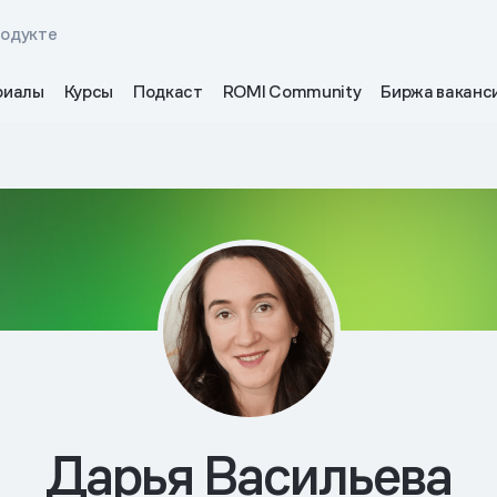
родукте
риалы
Курсы
Подкаст
ROMI Community
Биржа ваканс
Дарья Васильева