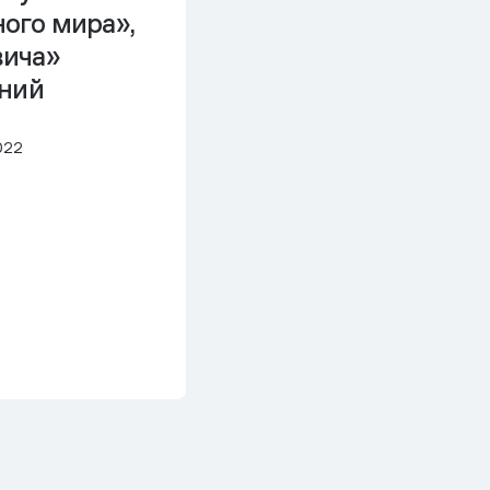
ого мира»,
ича»
аний
022