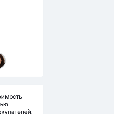
оимость
щью
окупателей.