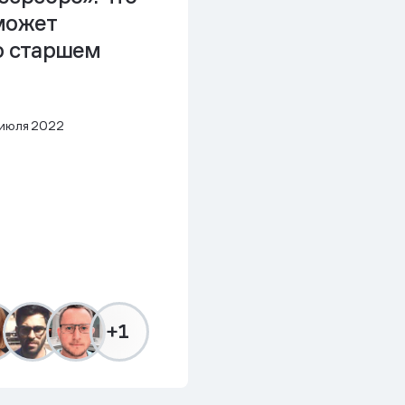
может
о старшем
 июля 2022
+1