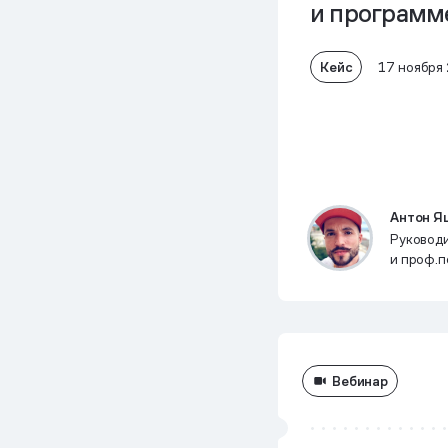
и программ
Кейс
17 ноября
Антон Я
Руковод
и проф.п
и страна
Care Inte
Вебинар