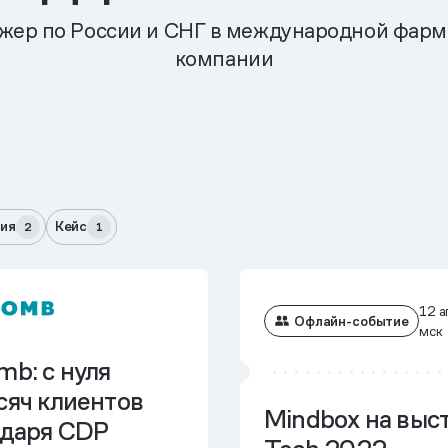
джер по России и СНГ в международной фар
компании
ия
Кейс
2
1
12 
Офлайн-событие
мск
mb: с нуля
сяч клиентов
Mindbox на выст
одаря CDP