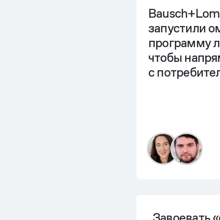
Bausch+Lomb
запустили о
программу л
чтобы напря
с потребите
Завоевать «