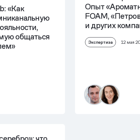
Опыт «Ароматн
: «Как
FOAM, «Петров
мниканальную
и других комп
ояльности,
мую общаться
Экспертиза
12 мая 2
лем»
серебро»: что