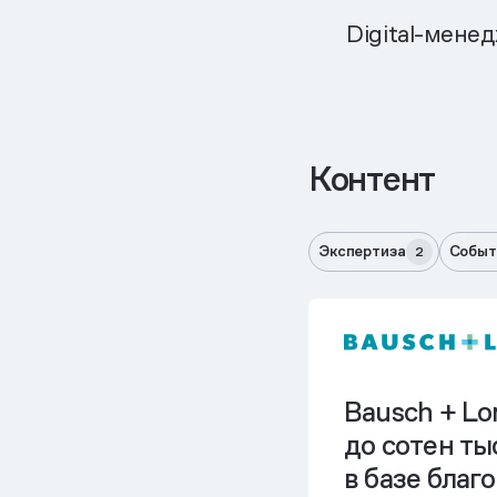
Digital-мене
Контент
Экспертиза
Событ
2
Bausch + Lo
до сотен ты
в базе благ