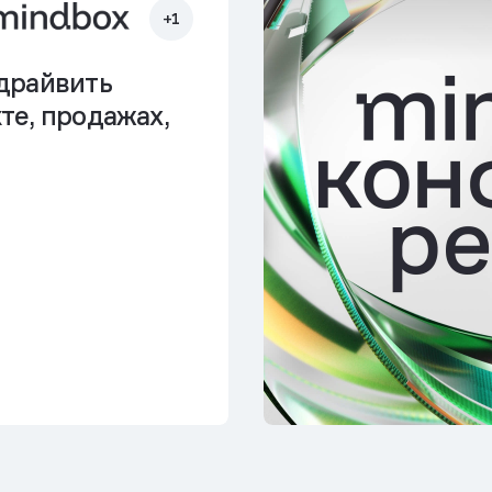
+1
драйвить
те, продажах,