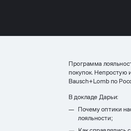
Программа лояльност
покупок. Непростую и
Bausch+Lomb по Росс
В докладе Дарьи:
Почему оптики на
лояльности;
Как справлялись с