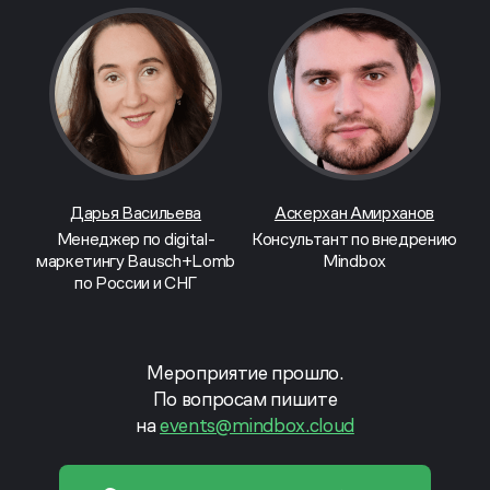
Дарья Васильева
Аскерхан Амирханов
Менеджер по digital-
Консультант по внедрению
маркетингу Bausch+Lomb
Mindbox
по России и СНГ
Мероприятие прошло.
По вопросам пишите
на
events@mindbox.cloud