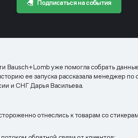
Подписаться на события
и Bausch+Lomb уже помогла собрать данные
сторию ее запуска рассказала менеджер по d
ии и СНГ Дарья Васильева.
стороженно отнеслись к товарам со стикер
 потоком обратной связи от клиентов;