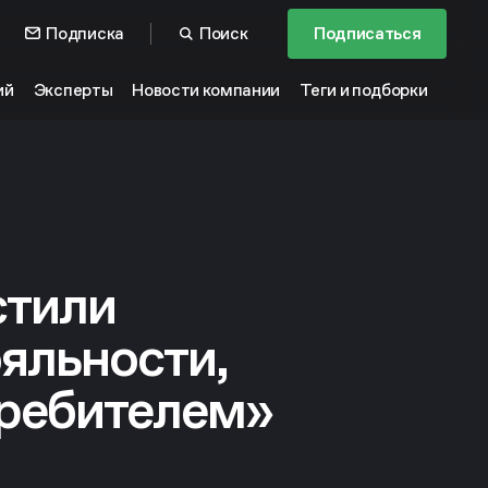
Подписка
Поиск
Подписаться
ий
Эксперты
Новости компании
Теги и подборки
стили
яльности,
требителем»