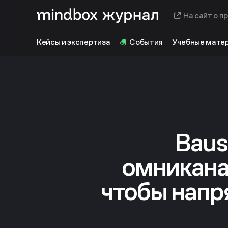
На сайт о п
Кейсы и экспертиза
События
Учебные мате
Baus
омникана
чтобы напр