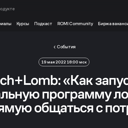
родукте
риалы
Курсы
Подкаст
ROMI Community
Биржа ваканс
События
19 мая 2022 18:00 мск
ch+Lomb: «Как запу
льную программу ло
ямую общаться с по