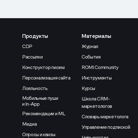
Продукты
Материалы
CDP
Журнал
Рассылки
События
Конструктор писем
ROMI Community
Персонализация сайта
Инструменты
Лояльность
Курсы
Мобильные пуши
Школа CRM-
и In-App
маркетологов
Рекомендации и ML
Словарь маркетолога
Медиа
Управление подпиской
Опросы и квизы
Help-портал