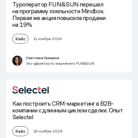
Туроператор FUN&SUN перешел
на программу лояльности Mindbox.
Первая же акция
повысила продажи
на 19%
Кейс
11 ноября 2024
Светлана Гришина
Экс-директор по маркетингу FUN&SUN
Как построить CRM-маркетинг
в B2B-
компании
с длинным циклом сделки
. Опыт
Selectel
Кейс
18 ноября 2024