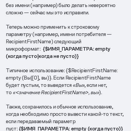
без имени (например) было делать невероятно
сложно — сейчас мы это исправили.
Теперь можно применить к строковому
параметру (например, имени потребителя —
RecipientFirstName) следующий
микроформат:
{$ИМЯ_ПАРАМЕТРА: empty
(когда пусто|когда не пусто)}
Типичное использование: {$RecipientFirstName:
empty (Вы|[0], вы)}. Если RecipientFirstName
будет пустым, то выведется
«Вы»
, если нет,
то
«<значение RecipientFirstName>
, вы»
).
Также, сохранилось и обычное использование,
когда необходимо просто вывести какой-то текст,
если передаваемый параметр
пуст:
{$ИМЯ_ПАРАМЕТРА: empty (когда пусто)}