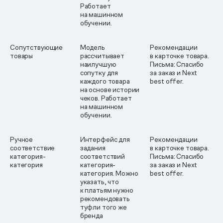
Работает
на машинном
обучении.
Сопутствующие
Модель
Рекомендации
товары
рассчитывает
в карточке товара.
наилучшую
Письма: Спасибо
сопутку для
за заказ и Next
каждого товара
best offer.
на основе истории
чеков. Работает
на машинном
обучении.
Ручное
Интерфейс для
Рекомендации
соответствие
задания
в карточке товара.
категория-
соответствий
Письма: Спасибо
категория
категория-
за заказ и Next
категория. Можно
best offer.
указать, что
к платьям нужно
рекомендовать
туфли того же
бренда