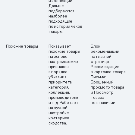
и коллекции.
Дальше
подбираются
наиболее
подходящие
по истории чеков
товары.
Похожие товары
Показывает
Блок
похожие товары
рекомендаций
на основе
на главной
настраиваемых
странице.
признаков
Рекомендации
в порядке
в карточке товара.
убывания
Письма:
приоритета:
Брошенный
категория,
просмотр товара
коллекция,
и Просмотр
производитель
товара
и т. д. Работает
не в наличии.
на ручной
настройке
критериев
сходства.