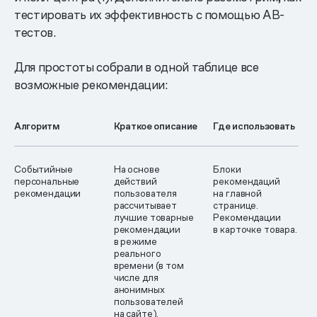
тестировать их эффективность с помощью AB-
тестов.
Для простоты собрали в одной таблице все
возможные рекомендации:
Алгоритм
Краткое описание
Где использовать
Событийные
На основе
Блоки
персональные
действий
рекомендаций
рекомендации
пользователя
на главной
рассчитывает
странице.
лучшие товарные
Рекомендации
рекомендации
в карточке товара.
в режиме
реального
времени (в том
числе для
анонимных
пользователей
на сайте).