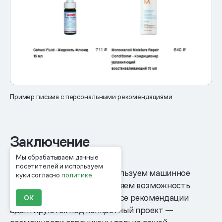
Пример письма с персональными рекомендациями
Заключение
Мы обрабатываем данные
посетителей и используем
В алгоритмах Mindbox используем машинное
куки согласно
политике
обучение и при этом сохраняем возможность
гибкой ручной настройки. Все рекомендации
ОК
адаптируются под конкретный проект —