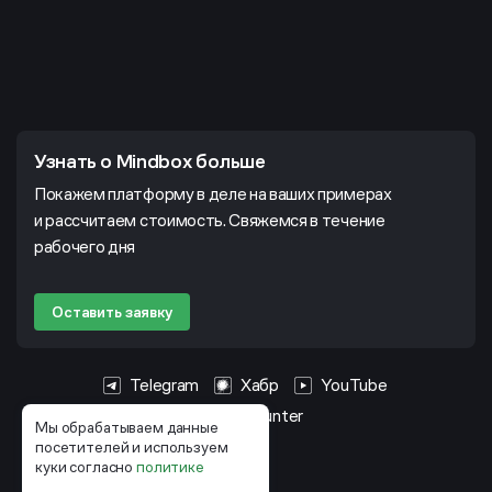
Узнать о Mindbox больше
Покажем платформу в деле на ваших примерах
и рассчитаем стоимость. Свяжемся в течение
рабочего дня
Оставить заявку
Telegram
Хабр
YouTube
HeadHunter
Мы обрабатываем данные
посетителей и используем
куки согласно
политике