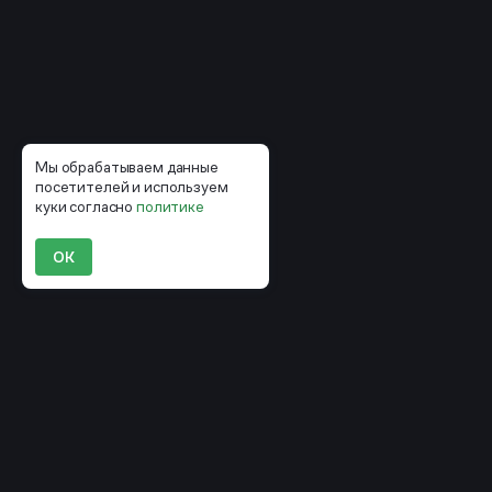
Мы обрабатываем данные
посетителей и используем
куки согласно
политике
ОК
Компании, которые уже строят
маркетинг вокруг CDP