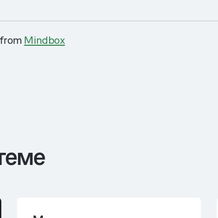
from
Mindbox
теме