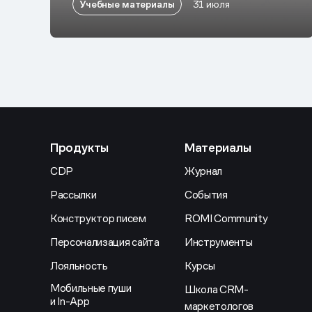
Учебные материалы
31 июля
Продукты
Материалы
CDP
Журнал
Рассылки
События
Конструктор писем
ROMI Community
Персонализация сайта
Инструменты
Лояльность
Курсы
Мобильные пуши
Школа CRM-
и In-App
маркетологов