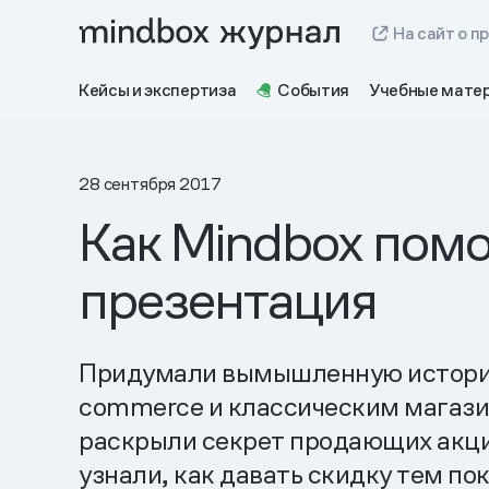
На сайт о п
Кейсы и экспертиза
События
Учебные мате
28 сентября 2017
Как Mindbox помо
презентация
Придумали вымышленную историю о
commerce и классическим магази
раскрыли секрет продающих акци
узнали, как давать скидку тем по