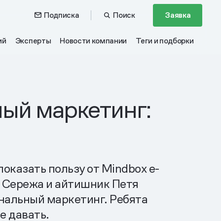
Подписка
Поиск
Заявка
ий
Эксперты
Новости компании
Теги и подборки
ный маркетинг:
казать пользу от Mindbox e-
г Сережа и айтишник Петя
нальный маркетинг. Ребята
е давать.