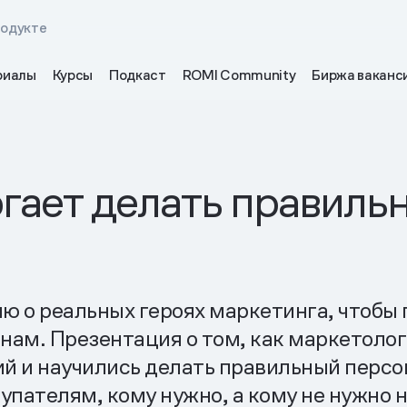
родукте
риалы
Курсы
Подкаст
ROMI Community
Биржа ваканс
гает делать правиль
 реальных героях маркетинга, чтобы по
нам. Презентация о том, как маркетоло
й и научились делать правильный персо
купателям, кому нужно, а кому не нужно н