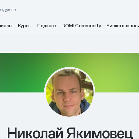
родукте
риалы
Курсы
Подкаст
ROMI Community
Биржа ваканс
Николай Якимовец