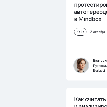
протестиро
автопереоц
в Mindbox
Кейс
3 октября
Екатери
Руководи
Berlucci
Как считать
и анализир