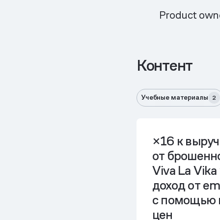
Product own
Контент
Учебные материалы
2
×16 к выруч
от брошенн
Viva La Vik
доход от em
с помощью 
цен