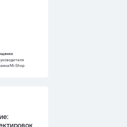
ющенко
руководителя
зина Mi‑Shop
ие:
ректировок