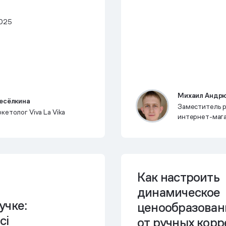
2025
Михаил Андр
есёлкина
Заместитель 
етолог Viva La Vika
интернет-мага
Как настроить
динамическое
учке:
ценообразован
ci
от ручных кор