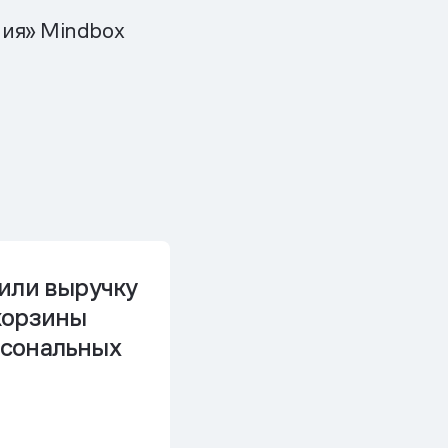
ния» Mindbox
или выручку
корзины
сональных