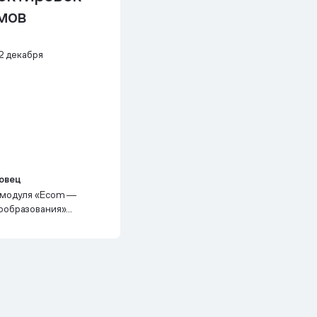
мов
2 декабря
овец
 модуля «Ecom ―
ообразования»