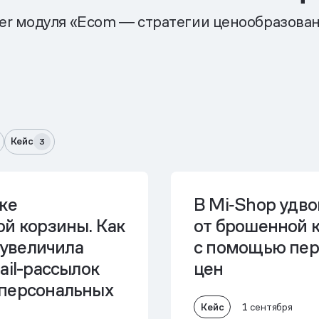
er модуля «Ecom ― стратегии ценообразова
Кейс
3
ке
В Mi‑Shop
удво
ой корзины.
Как
от брошенной 
a увеличила
с помощью пер
ail-рассылок
цен
персональных
Кейс
1 сентября