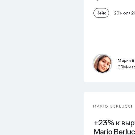
Кейс
29 июля 
Мария В
CRM-марк
+23% к выр
Mario Berluc