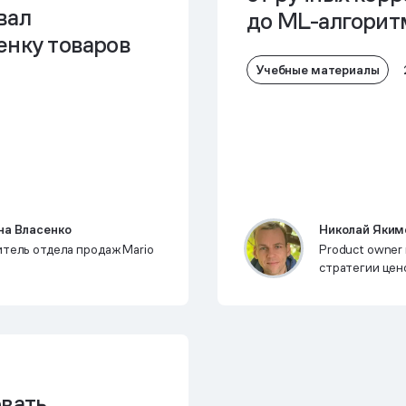
вал
до ML-алгорит
енку товаров
Учебные материалы
на Власенко
Николай Яким
тель отдела продаж Mario
Product owner
стратегии цен
Mindbox
овать