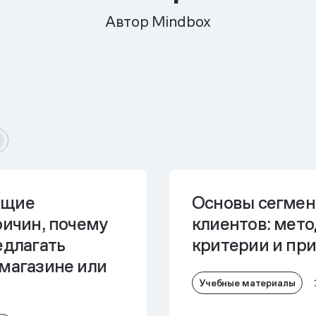
Автор Mindbox
ющие
Основы сегмен
ричин, почему
клиентов: мето
едлагать
критерии и пр
-магазине или
Учебные материалы