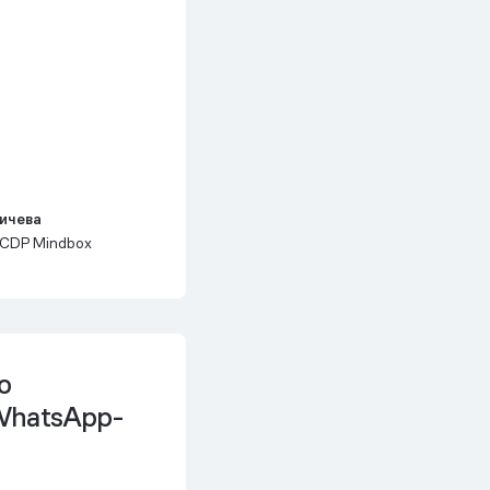
ичева
 CDP Mindbox
о
WhatsApp-