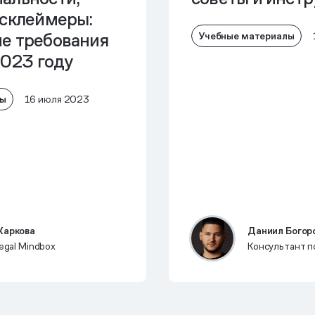
исклеймеры:
е требования
Учебные материалы
2023 году
лы
16 июля 2023
Жаркова
Даниил Богор
legal Mindbox
Консультант п