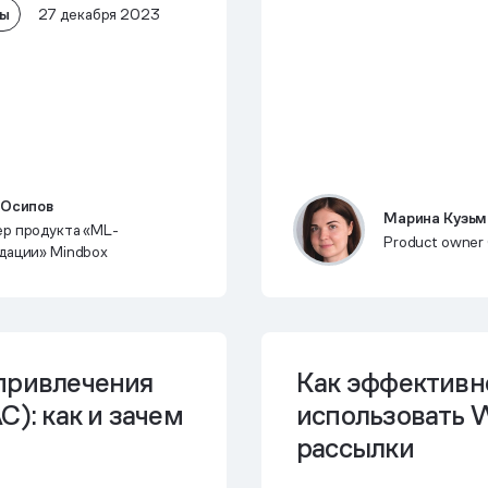
лы
27 декабря 2023
 Осипов
Марина Кузьм
р продукта «ML-
Product owner
дации» Mindbox
привлечения
Как эффективн
C): как и зачем
использовать 
рассылки