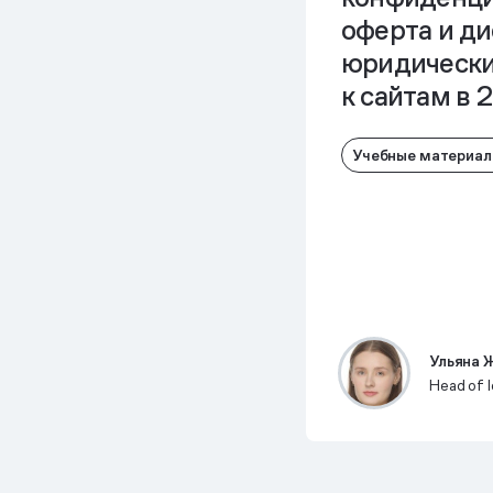
оферта и д
юридически
к сайтам в 
Учебные материа
Ульяна 
Head of 