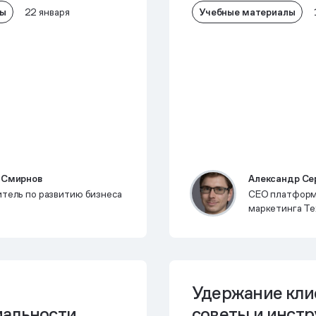
лы
Учебные материалы
22 января
 Смирнов
Александр Се
тель по развитию бизнеса
CEO платформ
маркетинга Te
Удержание кли
альности,
советы и инст