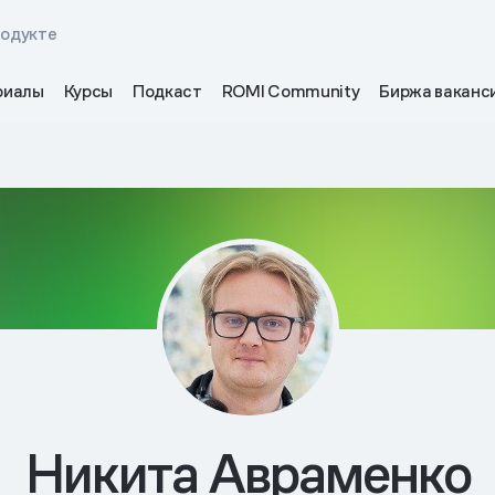
родукте
риалы
Курсы
Подкаст
ROMI Community
Биржа ваканс
Никита Авраменко