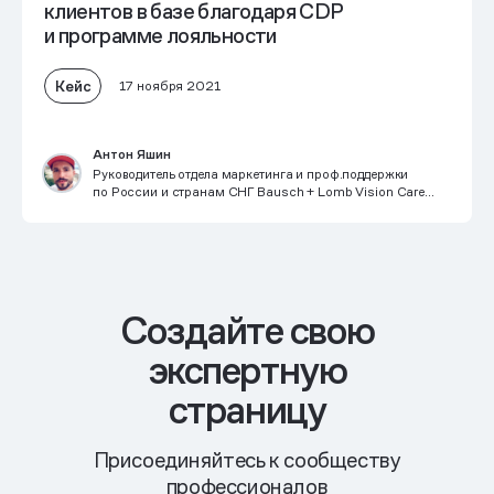
клиентов в базе благодаря CDP
и программе лояльности
Кейс
17 ноября 2021
Антон Яшин
Руководитель отдела маркетинга и проф.поддержки
по России и странам СНГ Bausch + Lomb Vision Care
International, Bausch Health
Cоздайте свою
экспертную
страницу
Присоединяйтесь к сообществу
профессионалов