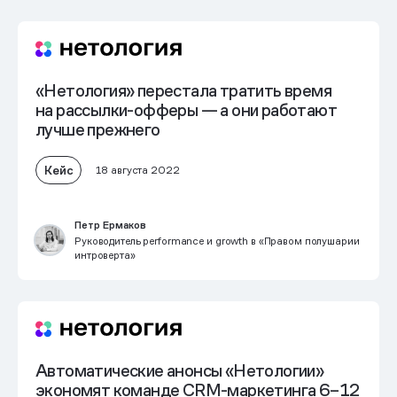
«Нетология» перестала тратить время
на рассылки-офферы — а они работают
лучше прежнего
Кейс
18 августа 2022
Петр Ермаков
Руководитель performance и growth в «Правом полушарии
интроверта»
Автоматические анонсы «Нетологии»
экономят команде CRM-маркетинга 6–12