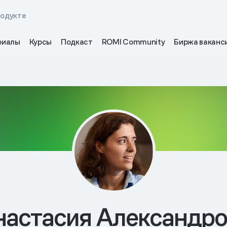
родукте
риалы
Курсы
Подкаст
ROMI Community
Биржа ваканс
настасия Александро