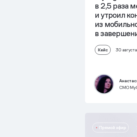
в 2,5 раза 
и
утроил ко
из мобильн
в завершен
Кейс
30 август
Анастас
CMO My
Прямой эфир