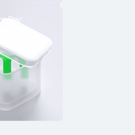
o Day:
а кейсах