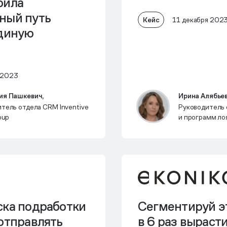
оила
ный путь
Кейс
11 декабря 202
единую
 2023
ия Пашкевич,
Ирина Алябье
тель отдела CRM Inventive
Руководитель
oup
и программ ло
«Вита»
ска подработки
Сегментируй э
отправлять
в 6 раз выраст