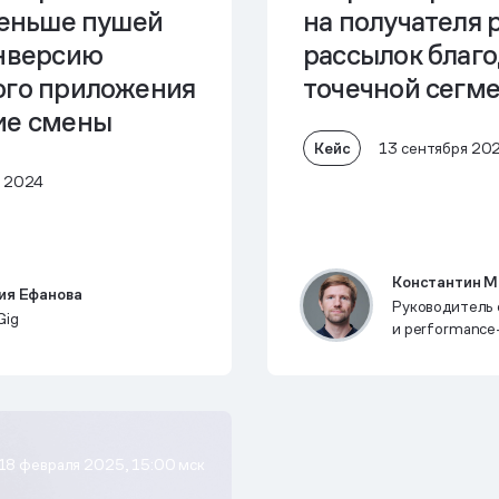
меньше пушей
на получателя
р
нверсию
рассылок благ
ого приложения
точечной сегм
ие смены
Кейс
13 сентября 20
а 2024
Константин 
ия Ефанова
Руководитель о
Gig
и performance
EKONIKA
18 февраля 2025, 15:00 мск