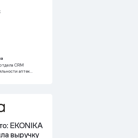
3
ва
 отдела CRM
яльности аптек
то: EKONIKA
ила выручку