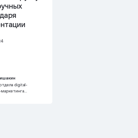
учных
одаря
ентации
24
Мишакин
тдела digital-
-маркетинга