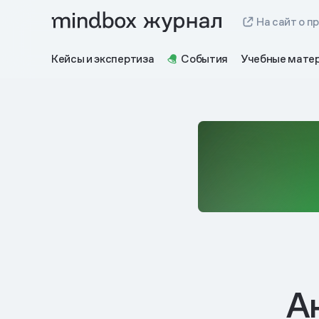
На сайт о п
Кейсы и экспертиза
События
Учебные мате
А