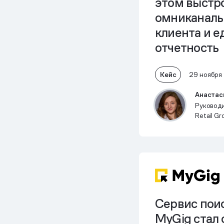
этом выстр
омниканаль
клиента и 
отчетность
Кейс
29 ноября
Анастас
Руководи
Retail Gr
Сервис пои
MyGig стал 