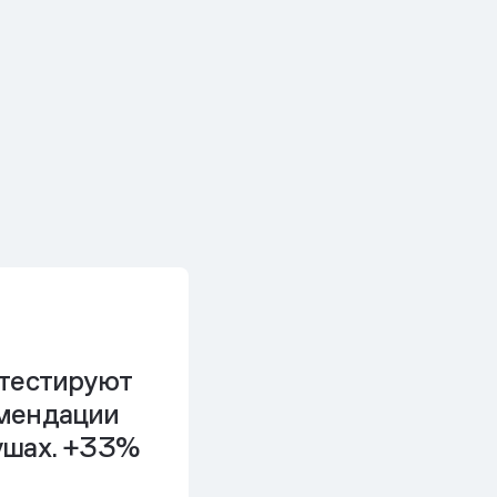
тестируют
мендации
ушах. +33%