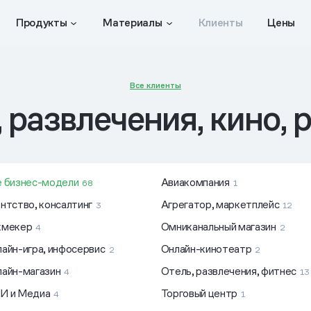
Продукты
Материалы
Клиенты
Цены
Все клиенты
 развлечения, кино, 
е бизнес-модели
Авиакомпания
68
1
нтство, консалтинг
Агрегатор, маркетплейс
3
12
кмекер
Омниканальный магазин
4
2
айн-игра, инфосервис
Онлайн-кинотеатр
2
2
айн-магазин
Отель, развлечения, фитнес
4
13
И и Медиа
Торговый центр
4
1