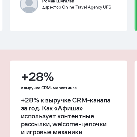
Роман Шугалей
директор Online Travel Agency UFS
+28%
к выручке CRM-маркетинга
+28% к выручке CRM-канала
за год. Как «Афиша»
использует контентные
рассылки, welcome-цепочки
и игровые механики