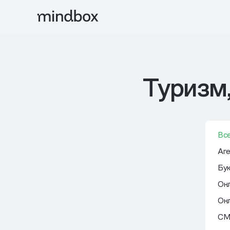
Туризм,
Вс
Аге
Бу
Онл
Онл
СМ