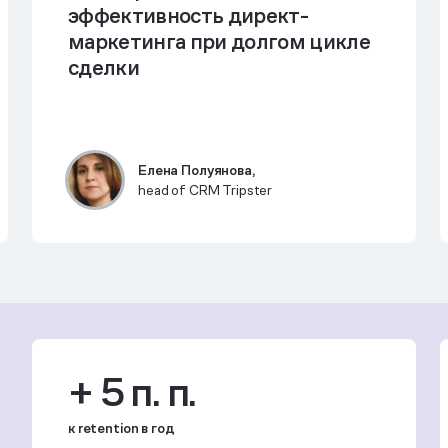
эффективность директ-
маркетинга при долгом цикле
сделки
Елена Полуянова,
head of CRM Tripster
+ 5 п. п.
к retention в год