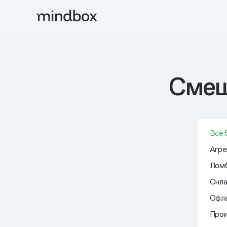
Смеш
Все 
Агре
Ломб
Онла
Офла
Прои