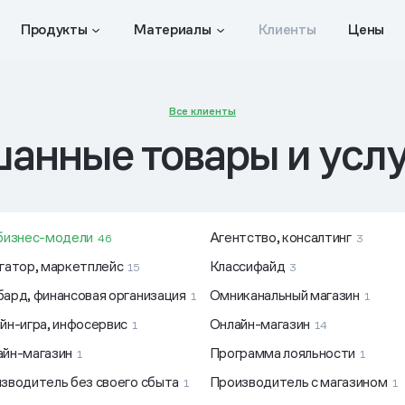
Продукты
Материалы
Клиенты
Цены
Все клиенты
анные товары и усл
бизнес-модели
Агентство, консалтинг
46
3
гатор, маркетплейс
Классифайд
15
3
ард, финансовая организация
Омниканальный магазин
1
1
йн-игра, инфосервис
Онлайн-магазин
1
14
йн-магазин
Программа лояльности
1
1
зводитель без своего сбыта
Производитель с магазином
1
1