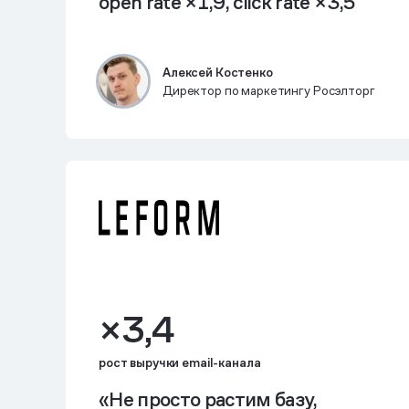
open rate ×1,9, click rate ×3,5
Алексей Костенко
Директор по маркетингу Росэлторг
×3,4
рост выручки email-канала
«Не просто растим базу,