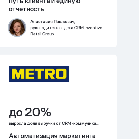
путь клиента и единую
отчетность
Анастасия Пашкевич,
руководитель отдела CRM Inventive
Retail Group
до 20%
выросла доля выручки от CRM-коммуникаций в общей выручке e-commerc
Автоматизация маркетинга