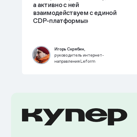
а активно с ней
взаимодействуем с единой
CDP-платформы»
Игорь Скрябин,
руководитель интернет-
направления Leform