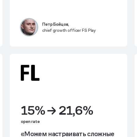
Петр Бойцов,
chief growth officer FS Play
15% → 21,6%
open rate
«Можем настраивать сложные