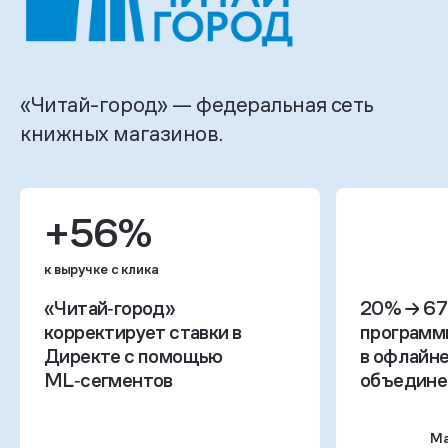
«Читай-город» — федеральная сеть
книжных магазинов.
+56%
к выручке с клика
«Читай‑город»
20% → 67
корректирует ставки в
программ
Директе с помощью
в офлайне
ML‑сегментов
объедин
Ма