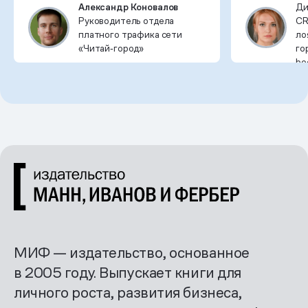
Александр Коновалов
Ди
Руководитель отдела
CR
платного трафика сети
ло
«Читай‑город»
го
bo
МИФ — издательство, основанное
в 2005 году. Выпускает книги для
личного роста, развития бизнеса,