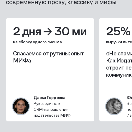
современную прозу, классику и мифы.
2 дня → 30 минут
25%
на сборку одного письма
Спасаемся от рутины: опыт
«Не спами
МИФа
Как Изда
строит пе
коммуник
Дарья Гордеева
Юл
Руководитель
Ве
CRM‑направления
по
издательства МИФ
Из