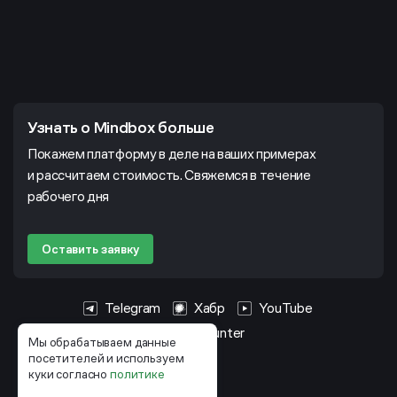
Узнать о Mindbox больше
Покажем платформу в деле на ваших примерах
и рассчитаем стоимость. Свяжемся в течение
рабочего дня
Оставить заявку
Telegram
Хабр
YouTube
HeadHunter
Мы обрабатываем данные
посетителей и используем
куки согласно
политике