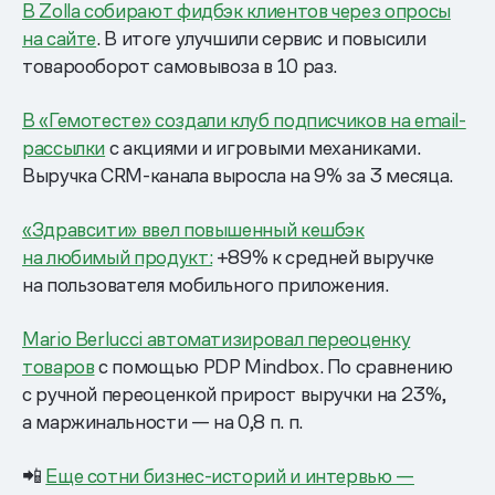
В Zolla собирают фидбэк клиентов через опросы
на сайте
. В итоге улучшили сервис и повысили
товарооборот самовывоза в 10 раз.
В «Гемотесте» создали клуб подписчиков на email-
рассылки
с акциями и игровыми механиками.
Выручка CRM-канала выросла на 9% за 3 месяца.
«Здравсити» ввел повышенный кешбэк
на любимый продукт:
+89% к средней выручке
на пользователя мобильного приложения.
Mario Berlucci автоматизировал переоценку
товаров
с помощью PDP Mindbox. По сравнению
с ручной переоценкой прирост выручки на 23%,
а маржинальности — на 0,8 п. п.
📲
Еще сотни бизнес-историй и интервью —