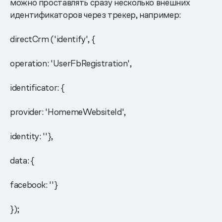
можно проставлять сразу несколько внешних
идентификаторов через трекер, например:
directCrm ('identify', {
operation: 'UserFbRegistration',
identificator: {
provider: 'HomemeWebsiteId',
identity: ''},
data: {
facebook: ''}
});