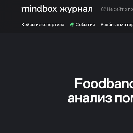
На сайт о п
Кейсы и экспертиза
События
Учебные мате
Foodband
анализ п