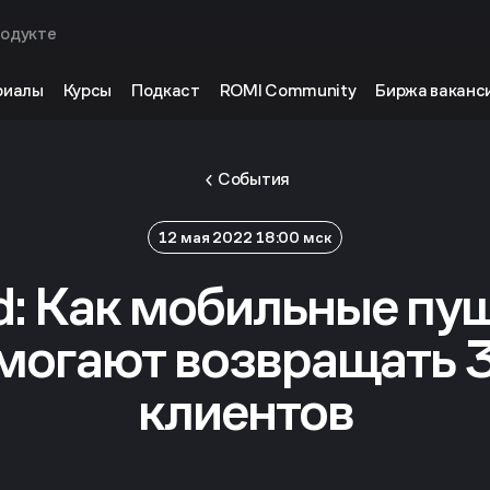
родукте
риалы
Курсы
Подкаст
ROMI Community
Биржа ваканс
События
12 мая 2022 18:00 мск
: Как мобильные пу
омогают возвращать 
клиентов