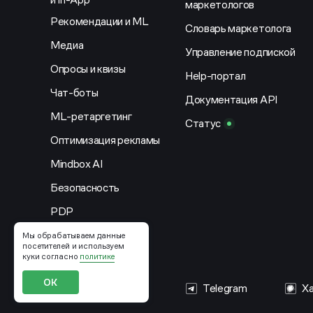
маркетологов
Рекомендации и ML
Словарь маркетолога
Медиа
Управление подпиской
Опросы и квизы
Help-портал
Чат-боты
Документация API
ML-ретаргетинг
Статус
Оптимизация рекламы
Mindbox AI
Безопасность
PDP
Мы обрабатываем данные
посетителей и используем
куки согласно
политике
ОК
Telegram
Х