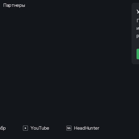
Партнеры
П
и
р
абр
YouTube
HeadHunter