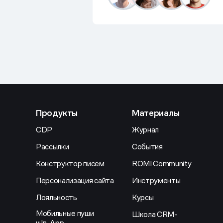
Продукты
Материалы
CDP
Журнал
Рассылки
События
Конструктор писем
ROMI Community
Персонализация сайта
Инструменты
Лояльность
Курсы
Мобильные пуши
Школа CRM-
и In-App