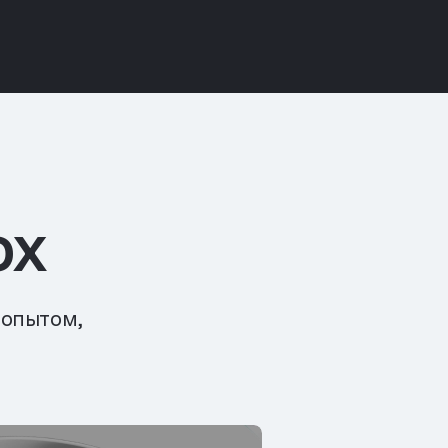
ox
 опытом,