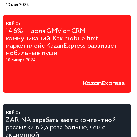
13 мая 2024
кейсы
14,6% — доля GMV от CRM-
коммуникаций. Как mobile first
маркетплейс KazanExpress развивает
мобильные пуши
10 января 2024
кейсы
ZARINA зарабатывает с контентной
рассылки в 2,5 раза больше, чем с
акционной