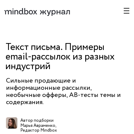
Презентация Mindbox
Покажем платформу в деле,
Текст письма. Примеры
поможем выбрать тариф и ответим на
оформлением подписки можно проте
email-рассылок из разных
бесплатно.
индустрий
Ваше имя
Сильные продающие и
Компания
информационные рассылки,
необычные офферы, AB-тесты темы и
Эл. почта
содержания.
Телефон
Автор подборки
Размер базы
Не выбрано
Марья Авраменко,
Редактор Mindbox