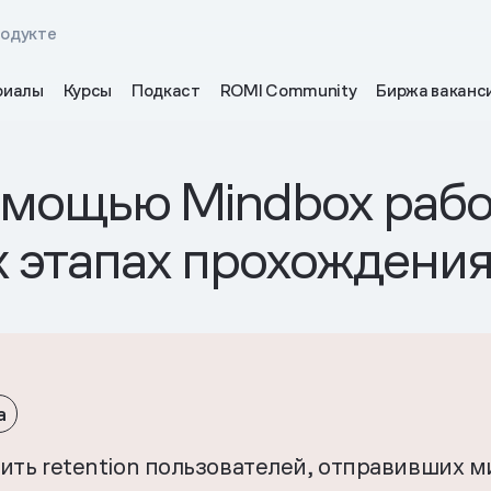
родукте
риалы
Курсы
Подкаст
ROMI Community
Биржа ваканс
омощью Mindbox рабо
х этапах прохождени
а
ить retention пользователей, отправивших 