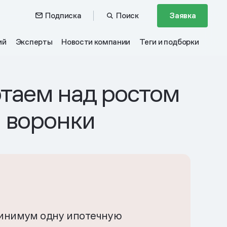
Подписка
Поиск
Заявка
ий
Эксперты
Новости компании
Теги и подборки
таем над ростом
я воронки
минимум одну ипотечную