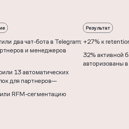
у
ие
Результат
или два чат-бота в Telegram:
+27% к retentio
артнеров и менеджеров
32% активной б
авторизованы в
оили 13 автоматических
лок для партнеров—
или RFM-сегментацию