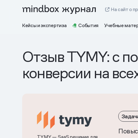
На сайт о п
Кейсы и экспертиза
События
Учебные мате
Отзыв TYMY: с п
конверсии на все
Задач
Повыс
TYMY
— SaaS решение для