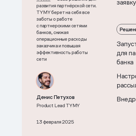
заявк
развития партнёрской сети.
TYMY берет на себя все
заботы о работе
с партнерскими сетями
Решен
банков, снижая
операционные расходы
Запуст
заказчика и повышая
для п
эффективность работы
сети
банка
Настр
рассы
Денис Петухов
Внедр
Product Lead TYMY
13 февраля 2025