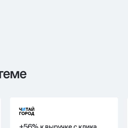
теме
+56% к выручке с клика.