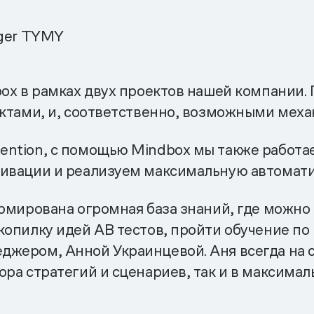
ager TYMY
box в рамках двух проектов нашей компании.
уктами, и, соответственно, возможными мех
ntion, с помощью Mindbox мы также работае
тивации и реализуем максимальную автомат
ормирована огромная база знаний, где можн
копилку идей AB тестов, пройти обучение по
жером, Анной Украинцевой. Аня всегда на св
ора стратегий и сценариев, так и в максима