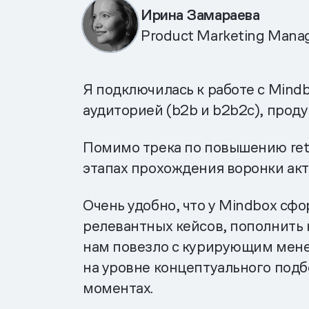
Ирина Замараева
Product Marketing Man
Я подключилась к работе с Mind
аудиторией (b2b и b2b2c), прод
Помимо трека по повышению rete
этапах прохождения воронки ак
Очень удобно, что у Mindbox сф
релевантных кейсов, пополнить 
нам повезло с курирующим менед
на уровне концептуального подб
моментах.