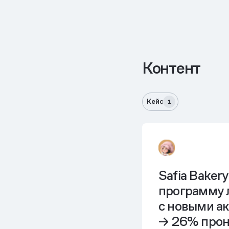
Контент
Кейс
1
Safia Baker
программу 
с новыми а
→ 26% прон