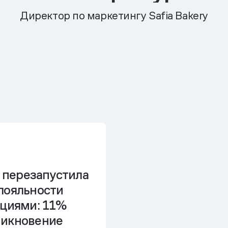
Директор по маркетингу Safia Bakery
y перезапустила
лояльности
кциями:
11%
икновение