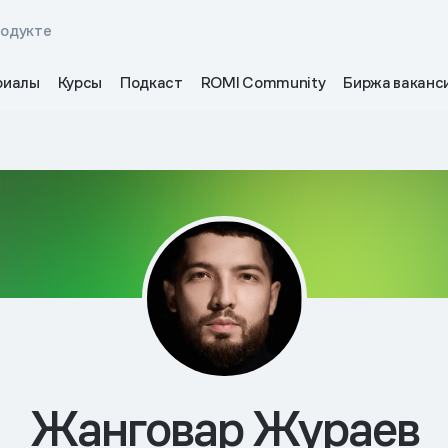
родукте
риалы
Курсы
Подкаст
ROMI Community
Биржа ваканс
Жанговар Жураев