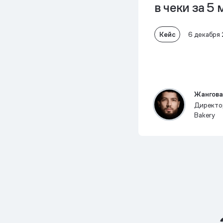
в чеки
за 5 
Кейс
6 декабря
Жангова
Директор
Bakery