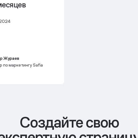
месяцев
 2024
р Жураев
 по маркетингу Safia
Cоздайте свою
экспертную страниц