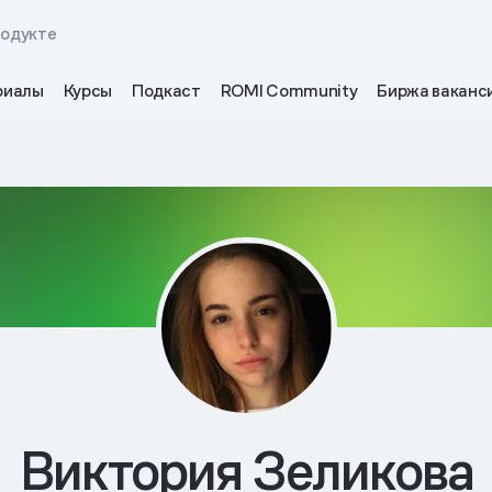
родукте
риалы
Курсы
Подкаст
ROMI Community
Биржа ваканс
Виктория Зеликова