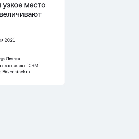
 узкое место
увеличивают
ря 2021
др Лезгин
итель проекта CRM
 Birkenstock.ru