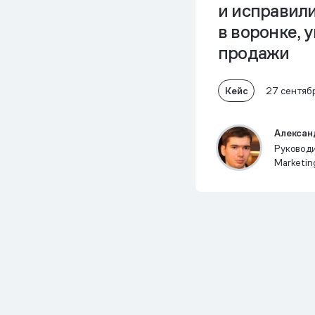
и исправили
в воронке, 
продажи
Кейс
27 сентяб
Алексан
Руковод
Marketing