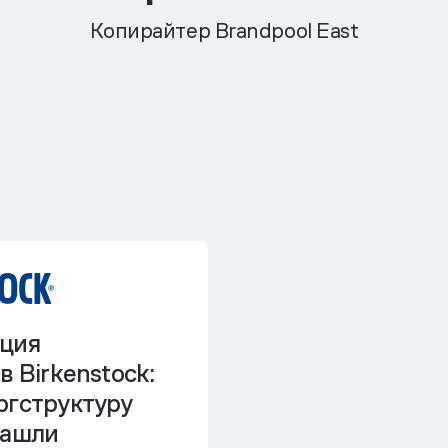
Копирайтер Brandpool East
ция
в Birkenstock:
ргструктуру
нашли