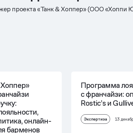
ер проекта «Танк & Хоппер» (OOO «Хоппи 
 Хоппер»
Программа лоя
ранчайзи
с франчайзи: о
учку:
Rostic’s и Gulli
лояльности,
литика, онлайн-
Экспертиза
13 декаб
ля барменов