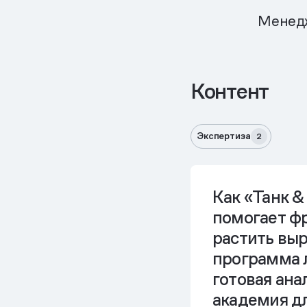
Менедж
Контент
Экспертиза
2
Как «Танк &
помогает ф
растить выр
программа 
готовая ана
академия д