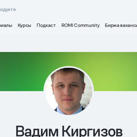
родукте
риалы
Курсы
Подкаст
ROMI Community
Биржа ваканс
Вадим Киргизов