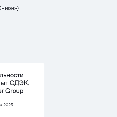
Юнион»)
льности
пыт СДЭК,
ver Group
ря 2023