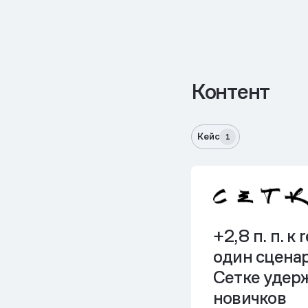
Контент
Кейс
1
+2,8 п. п. к 
один сцена
Сетке удер
новичков