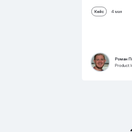
Кейс
4 мая
Роман П
Product l