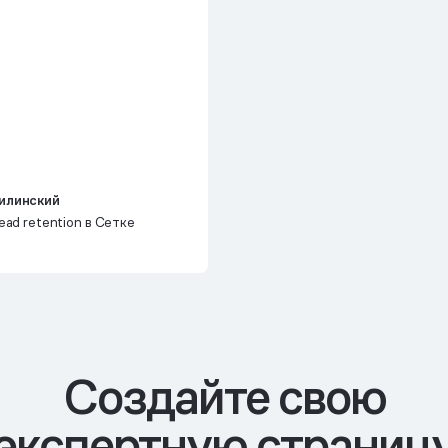
илинский
ead retention в Сетке
Cоздайте свою
экспертную страниц