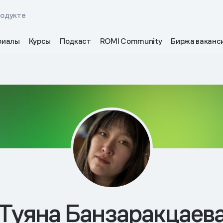
родукте
риалы
Курсы
Подкаст
ROMI Community
Биржа ваканс
Туяна Банзаракцаев