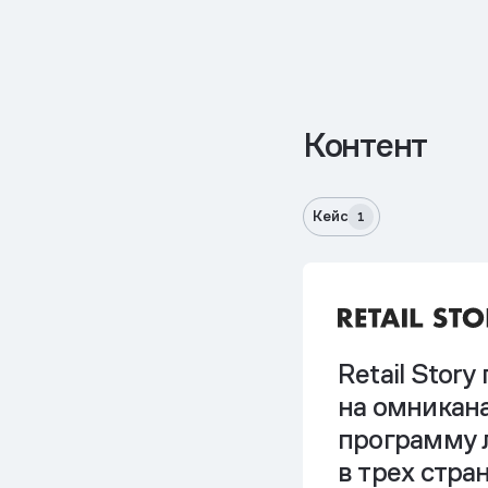
Контент
Кейс
1
Retail Stor
на омникан
программу 
в трех стра