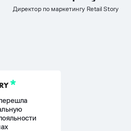
Директор по маркетингу Retail Story
y перешла
альную
лояльности
нах