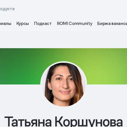
родукте
риалы
Курсы
Подкаст
ROMI Community
Биржа ваканс
Татьяна Коршунова