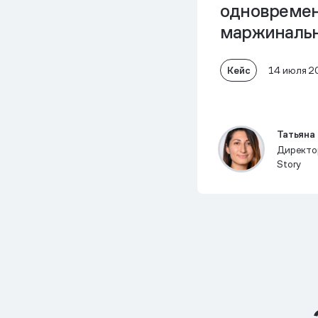
одновремен
маржинально
Кейс
14 июля 2
Татьяна
Директор
Story