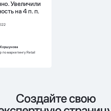
но. Увеличили
сть на 4 п. п.
022
 Коршунова
 по маркетингу Retail
Cоздайте свою
экспертную страниц