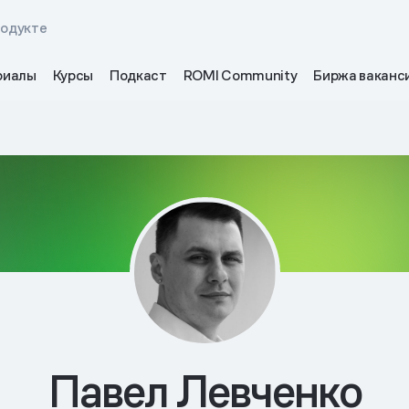
родукте
риалы
Курсы
Подкаст
ROMI Community
Биржа ваканс
Павел Левченко