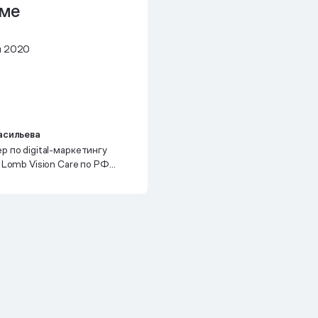
ьме
я 2020
асильева
 по digital-маркетингу
 Lomb Vision Care по РФ
ausch Health