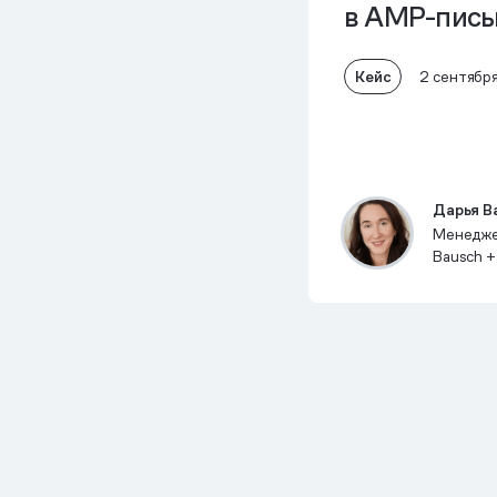
в AMP-пис
Кейс
2 сентябр
Дарья В
Менеджер
Bausch +
и СНГ, B