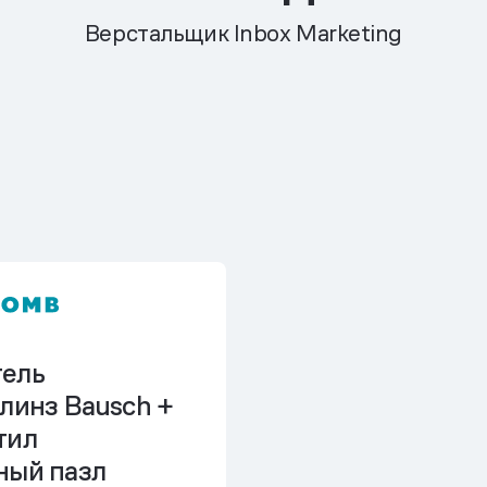
Верстальщик Inbox Marketing
ель
линз Bausch +
тил
ный пазл