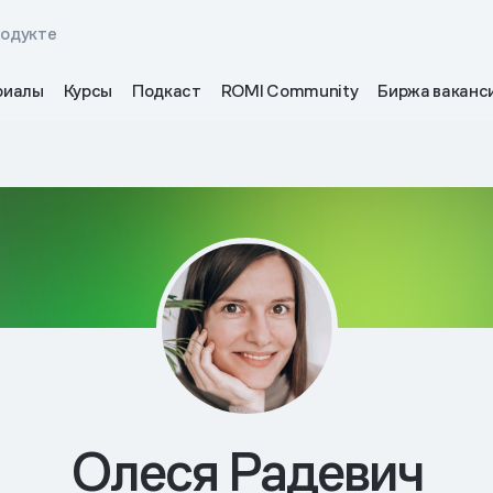
родукте
риалы
Курсы
Подкаст
ROMI Community
Биржа ваканс
Олеся Радевич