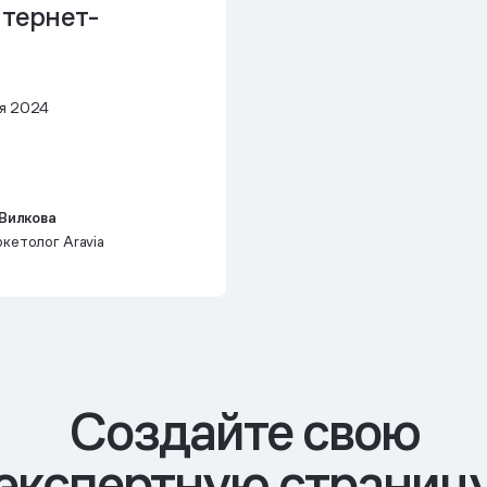
нтернет-
я 2024
 Вилкова
кетолог Aravia
Cоздайте свою
экспертную страниц