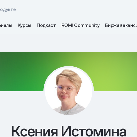
родукте
риалы
Курсы
Подкаст
ROMI Community
Биржа ваканс
Ксения Истомина