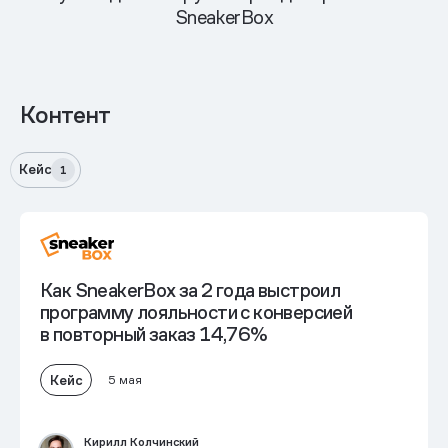
SneakerBox
Контент
Кейс
1
Как SneakerBox за 2 года выстроил
программу лояльности
с конверсией
в повторный заказ 14,76%
Кейс
5 мая
Кирилл Колчинский