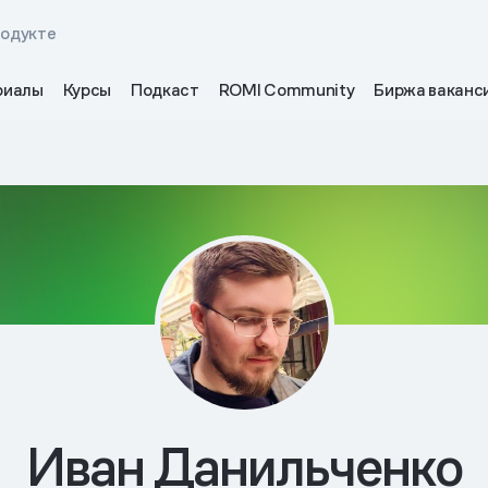
родукте
риалы
Курсы
Подкаст
ROMI Community
Биржа ваканс
Иван Данильченко