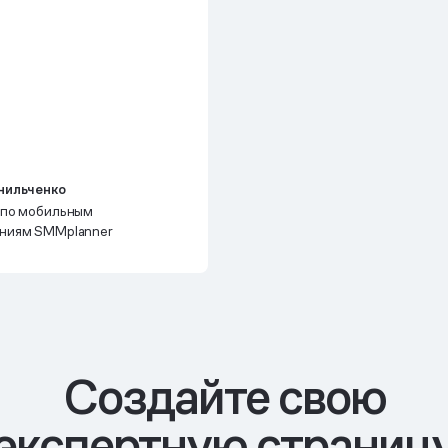
нильченко
 по мобильным
ниям SMMplanner
Cоздайте свою
экспертную страниц