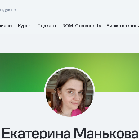
родукте
риалы
Курсы
Подкаст
ROMI Community
Биржа ваканс
Екатерина Манькова