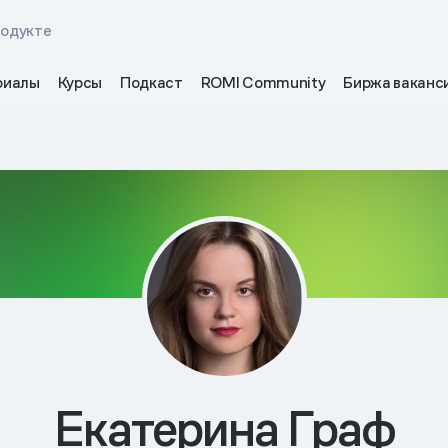
родукте
риалы
Курсы
Подкаст
ROMI Community
Биржа ваканс
Екатерина Граф