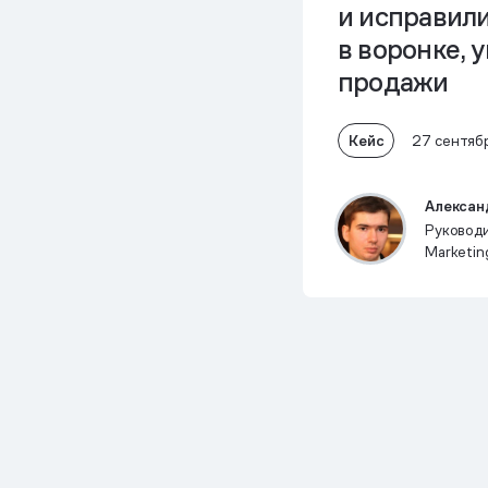
и исправили
в воронке, 
продажи
Кейс
27 сентяб
Алексан
Руковод
Marketing