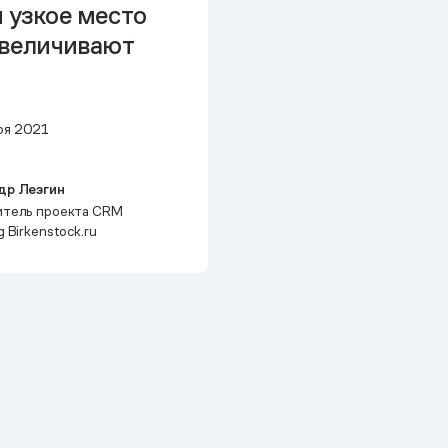
 узкое место
увеличивают
ря 2021
др Лезгин
итель проекта CRM
 Birkenstock.ru