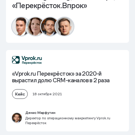
«Перекрёсток.Впрок»
«Vprok.ru Перекрёсток» за 2020-й
вырастил долю CRM-каналов в 2 раза
Кейс
18 октября 2021
Денис Марфутин
Директор по операционному макркетингу Vprok.ru
Перекрёсток