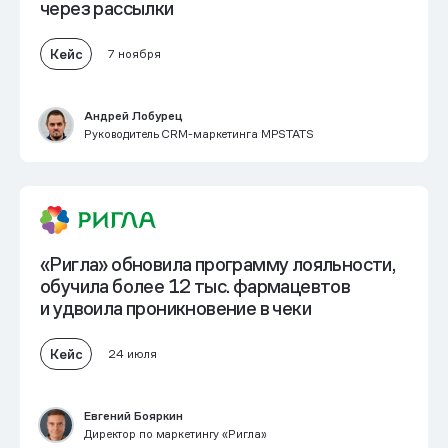
через рассылки
Кейс
7 ноября
Андрей Лобурец
Руководитель CRM-маркетинга MPSTATS
«Ригла» обновила программу лояльности,
обучила более 12 тыс. фармацевтов
и
удвоила проникновение в чеки
Кейс
24 июля
Евгений Бояркин
Директор по маркетингу «Ригла»