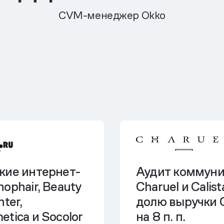
CVM-менеджер Okko
кие интернет-
Аудит коммун
ophair, Beauty
Charuel и Calis
ter,
долю выручки 
tica и Socolor
на 8 п. п.