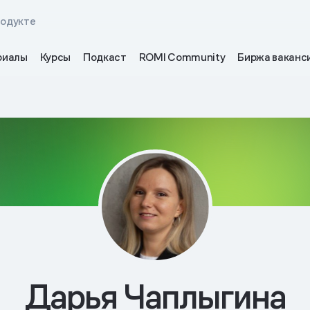
родукте
риалы
Курсы
Подкаст
ROMI Community
Биржа ваканс
Дарья Чаплыгина