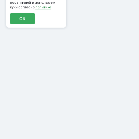
посетителей и используем
куки согласно
политике
ОК
Продукты
Материалы
CDP
Журнал
Рассылки
События
Конструктор писем
ROMI Community
Персонализация сайта
Инструменты
Лояльность
Курсы
Мобильные пуши
Школа CRM-
и In-App
маркетологов
Рекомендации и ML
Словарь маркетолога