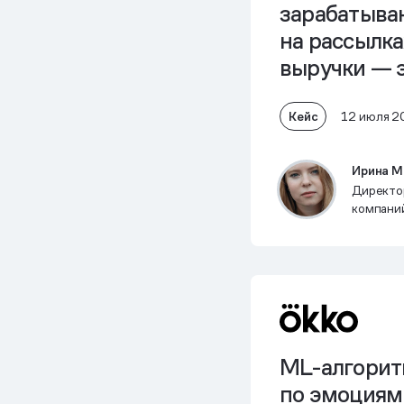
зарабатыва
на рассылка
выручки — 
маркетинго
Кейс
12 июля 2
Ирина М
Директор
компани
ML-алгорит
по эмоциям