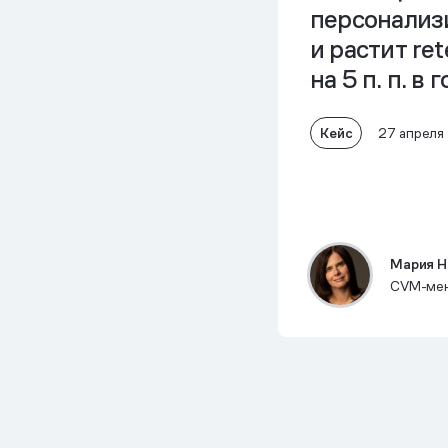
персонализ
и
растит ret
на 5 п. п. в 
Кейс
27 апреля
Мария Н
CVM-мен