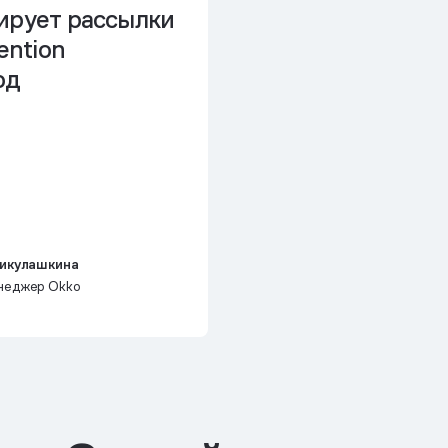
ирует рассылки
ention
год
икулашкина
еджер Okko