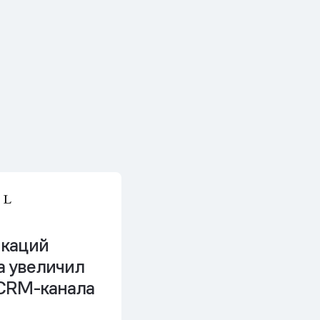
икаций
ta увеличил
CRM-канала