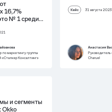
ют
х 16,7%
Кейс
31 августа 2023
это № 1 среди
вых каналов
021
айзанова
Анастасия Ва
 по маркетингу группы
Руководитель 
й «Сталкер Консалтинг»
Charuel
мы и сегменты
: Okko