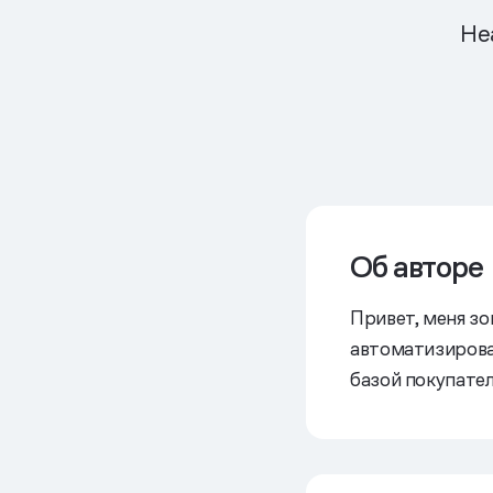
He
Об авторе
Привет, меня з
автоматизирова
базой покупате