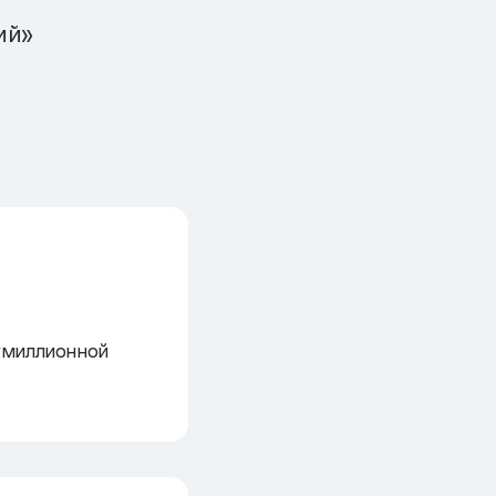
ий»
умиллионной