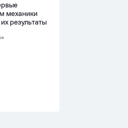
ервые
м механики
 их результаты
ря