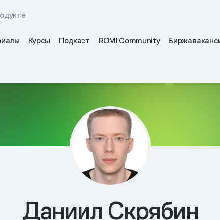
родукте
риалы
Курсы
Подкаст
ROMI Community
Биржа ваканс
Даниил Скрябин