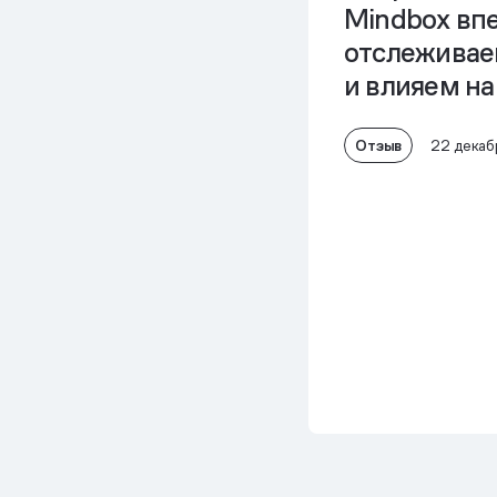
Mindbox вп
отслеживае
и влияем на
Отзыв
22 декаб