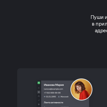
Пуши и
в при
адре