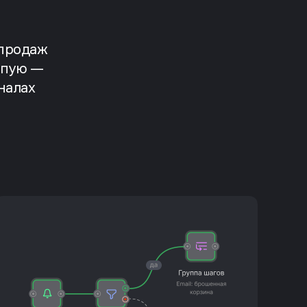
 продаж
епую —
налах