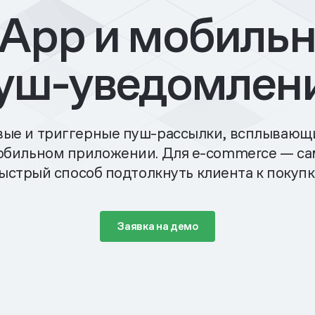
-App и мобиль
уш-уведомлен
ые и триггерные пуш-рассылки, всплывающ
обильном приложении. Для
e-commerce —
са
ыстрый способ подтолкнуть клиента к покупк
Заявка на демо