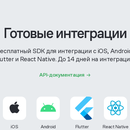
Готовые интеграции
есплатный SDK для интеграции с iOS, Androi
lutter и React Native. До 14 дней на интеграци
API-документация
iOS
Android
Flutter
React Native