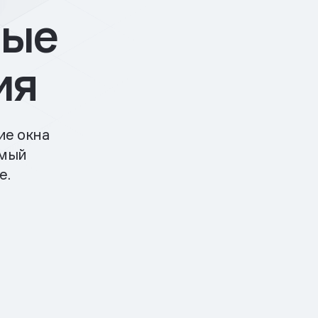
ные
ия
ие окна
мый
е.