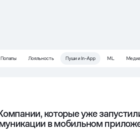
Попапы
Лояльность
Пуши и In-App
ML
Меди
Компании, которые уже запустил
муникации в мобильном прилож